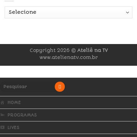
Copyright 2026 ©
Ateliê na TV
www.atelienatv.com.br
HOME
PROGRAMAS
LIVES