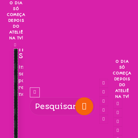
Skip
O DIA
SÓ
to
COMEÇA
content
DEPOIS
DO
ATELIÊ
NA TV!
INSCREVA-
SE!
O DIA
Inscreva-
SÓ
COMEÇA
se
DEPOIS
para
DO
receber
ATELIÊ
novidades!
NA TV!