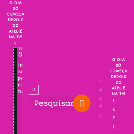
Skip
O DIA
SÓ
to
COMEÇA
content
DEPOIS
DO
ATELIÊ
NA TV!
INSCREVA-
SE!
O DIA
Inscreva-
SÓ
COMEÇA
se
DEPOIS
para
DO
receber
ATELIÊ
novidades!
NA TV!