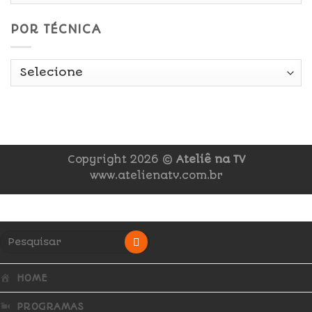
POR TÉCNICA
Copyright 2026 ©
Ateliê na TV
www.atelienatv.com.br
HOME
PROGRAMAS