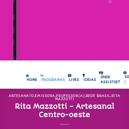
S
ONDE
HOME
PROGRAMAS
LIVES
IDEIAS
ASSISTIR?
ARTESANATO
,
EMISSORA
,
PROFESSOR(A)
,
REDE BRASIL
,
RITA
MAZZOTTI
Rita Mazzotti – Artesanal
Centro-oeste