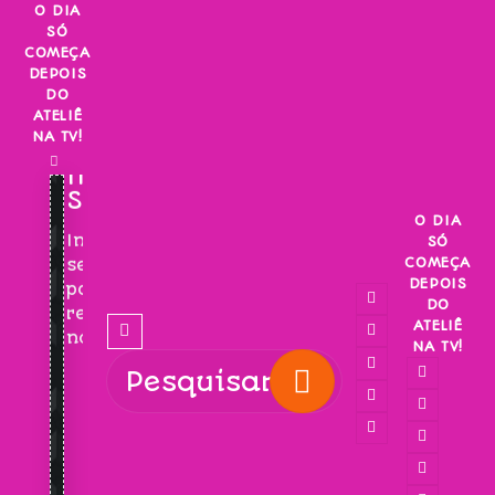
Skip
O DIA
SÓ
to
COMEÇA
content
DEPOIS
DO
ATELIÊ
NA TV!
INSCREVA-
SE!
O DIA
Inscreva-
SÓ
COMEÇA
se
DEPOIS
para
DO
receber
ATELIÊ
novidades!
NA TV!