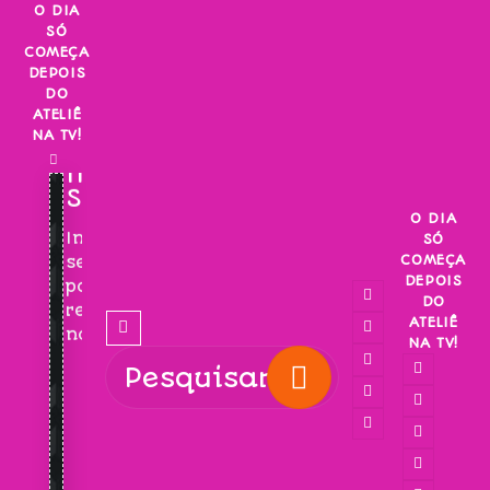
Skip
O DIA
SÓ
to
COMEÇA
content
DEPOIS
DO
ATELIÊ
NA TV!
INSCREVA-
SE!
O DIA
Inscreva-
SÓ
COMEÇA
se
DEPOIS
para
DO
receber
ATELIÊ
novidades!
NA TV!