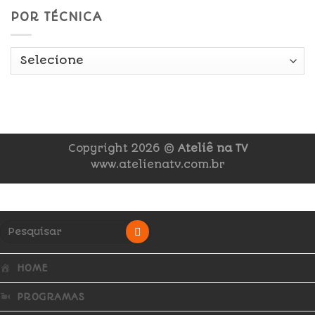
POR TÉCNICA
Copyright 2026 ©
Ateliê na TV
www.atelienatv.com.br
HOME
PROGRAMAS