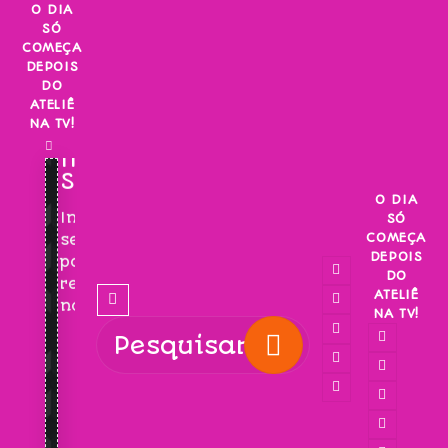
Skip
O DIA
SÓ
to
COMEÇA
content
DEPOIS
DO
ATELIÊ
NA TV!
INSCREVA-
SE!
O DIA
Inscreva-
SÓ
COMEÇA
se
DEPOIS
para
DO
receber
ATELIÊ
novidades!
NA TV!