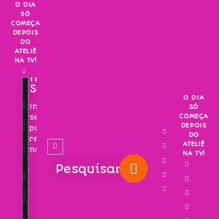
Skip
O DIA
SÓ
to
COMEÇA
content
DEPOIS
DO
ATELIÊ
NA TV!
INSCREVA-
SE!
O DIA
Inscreva-
SÓ
COMEÇA
se
DEPOIS
para
DO
receber
ATELIÊ
novidades!
NA TV!