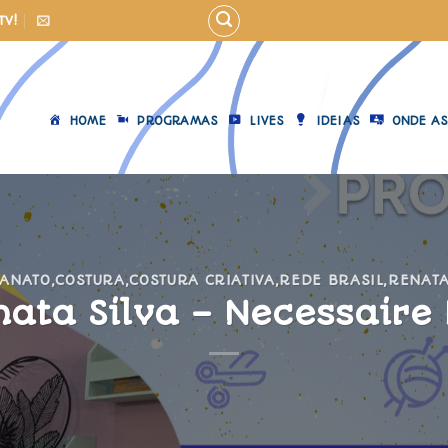
TV!
HOME
PROGRAMAS
LIVES
IDEIAS
ONDE AS
SANATO
,
COSTURA
,
COSTURA CRIATIVA
,
REDE BRASIL
,
RENATA
ata Silva – Necessaire