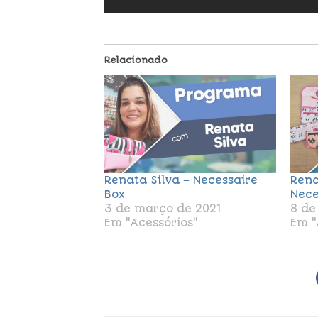
Relacionado
Renata Silva – Necessaire
Rena
Box
Nece
3 de março de 2021
8 de
Em "Acessórios"
Em "