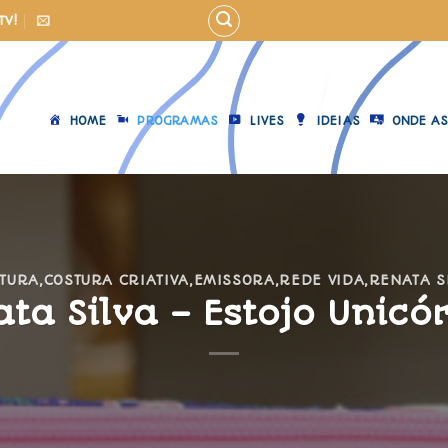
TV!
HOME
PROGRAMAS
LIVES
IDEIAS
ONDE AS
TURA
,
COSTURA CRIATIVA
,
EMISSORA
,
REDE VIDA
,
RENATA S
ta Silva – Estojo Unicó