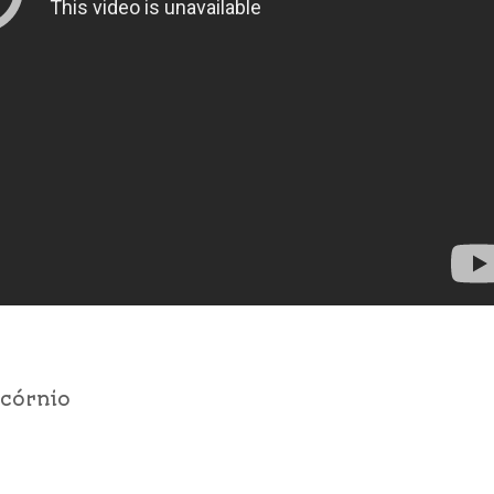
icórnio