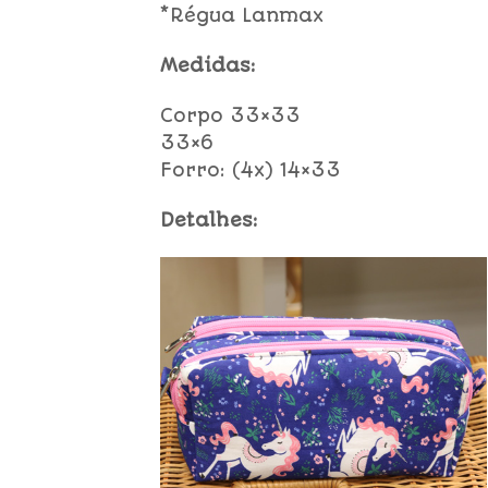
*Régua Lanmax
Medidas:
Corpo 33×33
33×6
Forro: (4x) 14×33
Detalhes: