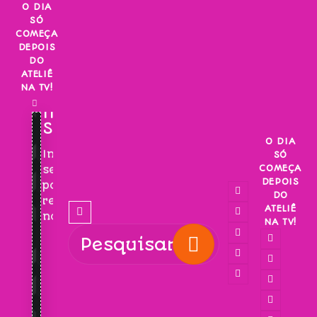
Skip
O DIA
SÓ
to
COMEÇA
content
DEPOIS
DO
ATELIÊ
NA TV!
INSCREVA-
SE!
O DIA
Inscreva-
SÓ
COMEÇA
se
DEPOIS
para
DO
receber
ATELIÊ
novidades!
NA TV!