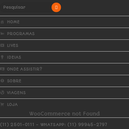
HOME
PROGRAMAS
LIVES
IDEIAS
ONDE ASSISTIR?
SOBRE
VIAGENS
LOJA
WooCommerce not Found
(11) 2501-0111 - WHATSAPP: (11) 99945-2797