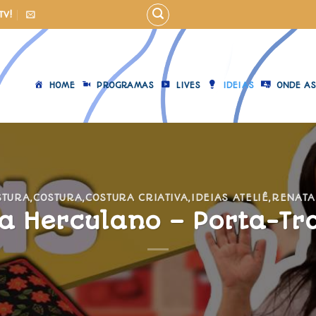
TV!
HOME
PROGRAMAS
LIVES
IDEIAS
ONDE AS
STURA
,
COSTURA
,
COSTURA CRIATIVA
,
IDEIAS ATELIÊ
,
RENATA
a Herculano – Porta-Tr