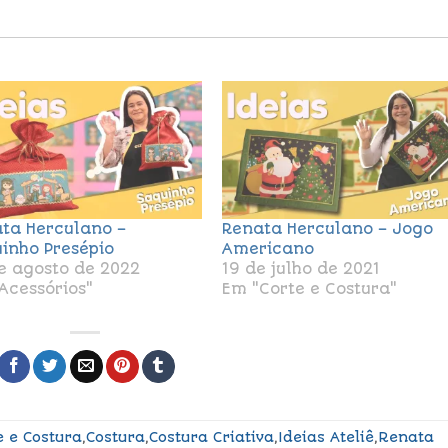
ta Herculano –
Renata Herculano – Jogo
inho Presépio
Americano
e agosto de 2022
19 de julho de 2021
Acessórios"
Em "Corte e Costura"
e e Costura
,
Costura
,
Costura Criativa
,
Ideias Ateliê
,
Renata