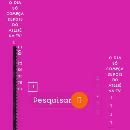
Skip
O DIA
SÓ
to
COMEÇA
content
DEPOIS
DO
ATELIÊ
NA TV!
INSCREVA-
SE!
O DIA
Inscreva-
SÓ
COMEÇA
se
DEPOIS
para
DO
receber
ATELIÊ
novidades!
NA TV!