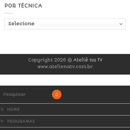
POR TÉCNICA
Copyright 2026 ©
Ateliê na TV
www.atelienatv.com.br
HOME
PROGRAMAS