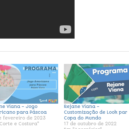
ne Viana – Jogo
Rejane Viana –
icano para Páscoa
Customização de Look par
e fevereiro de 2023
Copa do Mundo
Corte e Costura"
17 de outubro de 2022