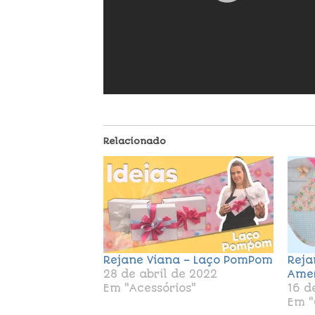
Relacionado
Rejane Viana – Laço PomPom
Reja
28 de abril de 2022
Amer
Em "Acessórios"
16 d
Em "