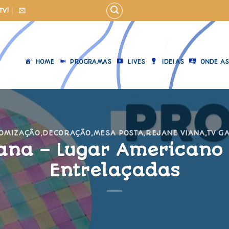
TV!
HOME
PROGRAMAS
LIVES
IDEIAS
ONDE AS
TOMIZAÇÃO
,
DECORAÇÃO
,
MESA POSTA
,
REJANE VIANA
,
TV G
ana – Lugar Americano
Entrelaçadas