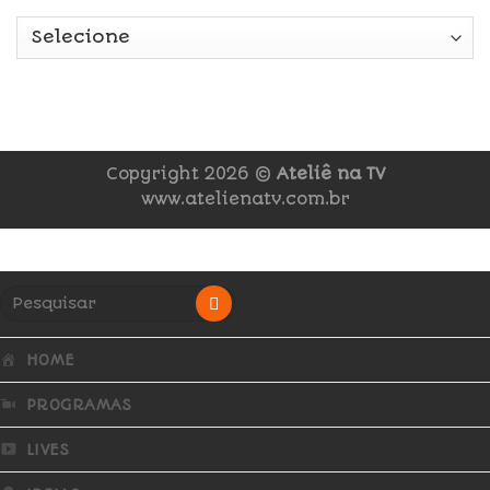
Copyright 2026 ©
Ateliê na TV
www.atelienatv.com.br
HOME
PROGRAMAS
LIVES