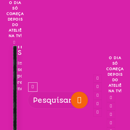
Skip
O DIA
SÓ
to
COMEÇA
content
DEPOIS
DO
ATELIÊ
NA TV!
INSCREVA-
SE!
O DIA
Inscreva-
SÓ
COMEÇA
se
DEPOIS
para
DO
receber
ATELIÊ
novidades!
NA TV!