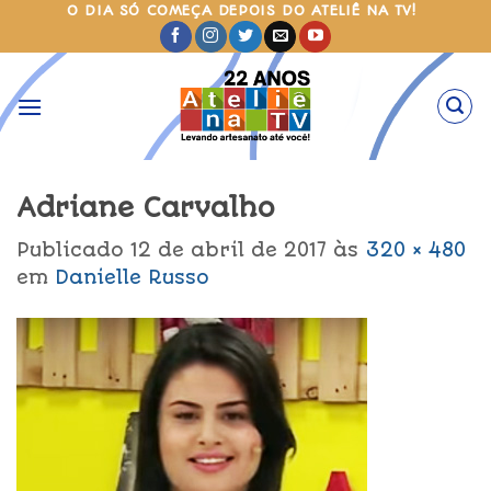
Skip
O DIA SÓ COMEÇA DEPOIS DO ATELIÊ NA TV!
to
content
Adriane Carvalho
Publicado
12 de abril de 2017
às
320 × 480
em
Danielle Russo