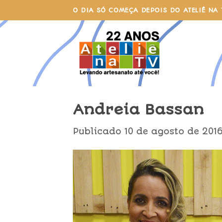
Skip
O DIA SÓ COMEÇA DEPOIS DO ATELIÊ NA 
to
content
Andreia Bassan
Publicado
10 de agosto de 201