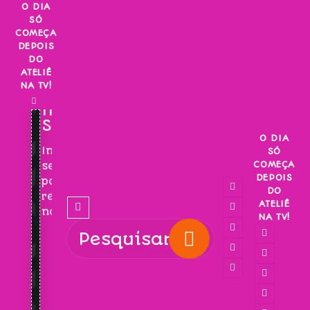
Skip
O DIA
SÓ
to
COMEÇA
content
DEPOIS
DO
ATELIÊ
NA TV!
INSCREVA-
SE!
O DIA
Inscreva-
SÓ
COMEÇA
se
DEPOIS
para
DO
receber
ATELIÊ
novidades!
NA TV!