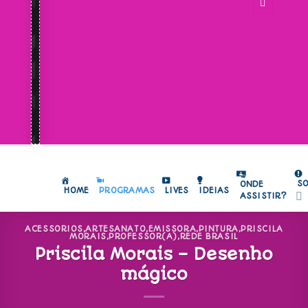
S
ONDE
HOME
PROGRAMAS
LIVES
IDEIAS
ASSISTIR?
ACESSORIOS
,
ARTESANATO
,
EMISSORA
,
PINTURA
,
PRISCILA
MORAIS
,
PROFESSOR(A)
,
REDE BRASIL
Priscila Morais – Desenho
mágico