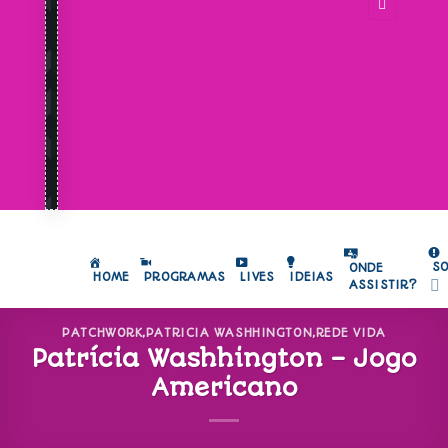
S
ONDE
HOME
PROGRAMAS
LIVES
IDEIAS
ASSISTIR?
PATCHWORK
,
PATRICIA WASHHINGTON
,
REDE VIDA
Patrícia Washhington – Jogo
Americano