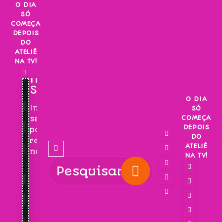
Skip
O DIA
SÓ
to
COMEÇA
content
DEPOIS
DO
ATELIÊ
NA TV!
INSCREVA-
SE!
O DIA
Inscreva-
SÓ
COMEÇA
se
DEPOIS
para
DO
receber
ATELIÊ
novidades!
NA TV!