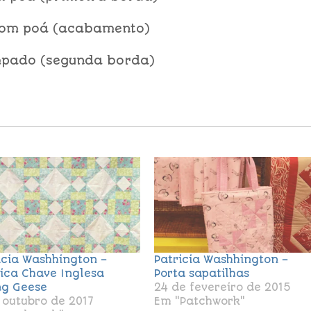
rrom poá (acabamento)
ampado (segunda borda)
icia Washhington –
Patricia Washhington –
ica Chave Inglesa
Porta sapatilhas
ng Geese
24 de fevereiro de 2015
 outubro de 2017
Em "Patchwork"