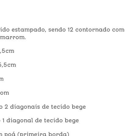
ecido estampado, sendo 12 contornado com
 marrom.
1,5cm
15,5cm
cm
com
 2 diagonais de tecido bege
 1 diagonal de tecido bege
m poá (primeira borda)