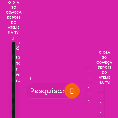
Skip
O DIA
SÓ
to
COMEÇA
content
DEPOIS
DO
ATELIÊ
NA TV!
INSCREVA-
SE!
O DIA
Inscreva-
SÓ
COMEÇA
se
DEPOIS
para
DO
receber
ATELIÊ
novidades!
NA TV!