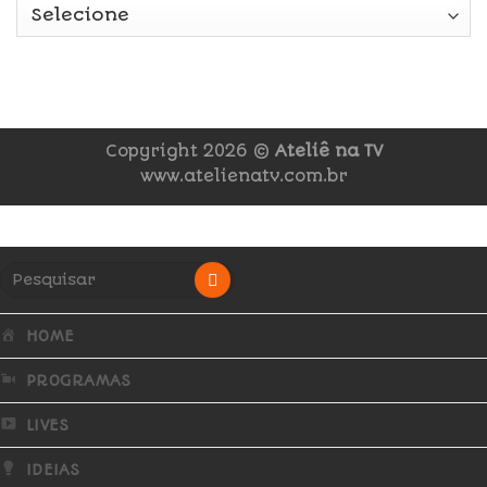
Copyright 2026 ©
Ateliê na TV
www.atelienatv.com.br
HOME
PROGRAMAS
LIVES
IDEIAS