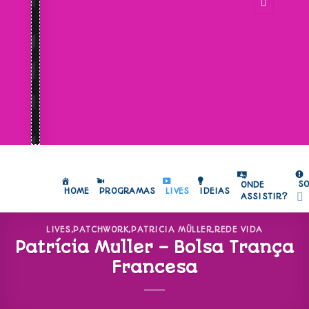
S
ONDE
HOME
PROGRAMAS
LIVES
IDEIAS
ASSISTIR?
LIVES
,
PATCHWORK
,
PATRICIA MÜLLER
,
REDE VIDA
Patrícia Muller – Bolsa Trança
Francesa