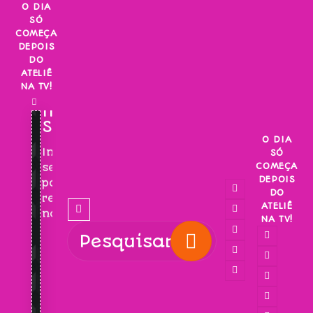
Skip
O DIA
SÓ
to
COMEÇA
content
DEPOIS
DO
ATELIÊ
NA TV!
INSCREVA-
SE!
O DIA
Inscreva-
SÓ
COMEÇA
se
DEPOIS
para
DO
receber
ATELIÊ
novidades!
NA TV!