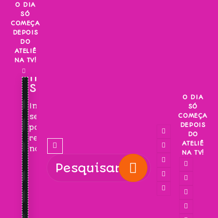
Skip
O DIA
SÓ
to
COMEÇA
content
DEPOIS
DO
ATELIÊ
NA TV!
INSCREVA-
SE!
O DIA
Inscreva-
SÓ
COMEÇA
se
DEPOIS
para
DO
receber
ATELIÊ
novidades!
NA TV!