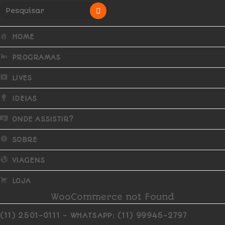
HOME
PROGRAMAS
LIVES
IDEIAS
ONDE ASSISTIR?
SOBRE
VIAGENS
LOJA
WooCommerce not Found
(11) 2501-0111 - WHATSAPP: (11) 99945-2797