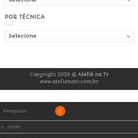
POR TÉCNICA
Copyright 2026 ©
Ateliê na TV
www.atelienatv.com.br
HOME