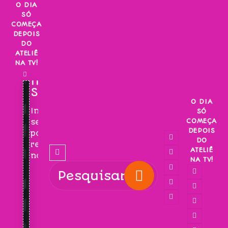
Skip
O DIA
SÓ
to
COMEÇA
content
DEPOIS
DO
ATELIÊ
NA TV!
INSCREVA-
SE!
O DIA
Inscreva-
SÓ
COMEÇA
se
DEPOIS
para
DO
receber
ATELIÊ
novidades!
NA TV!