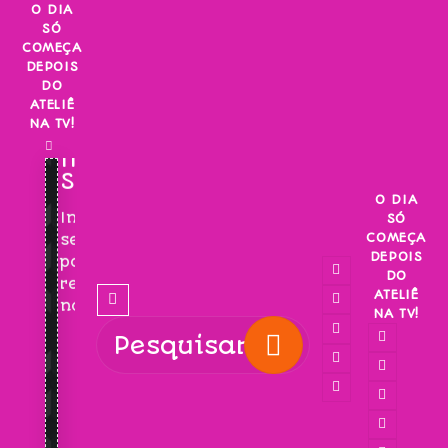
Skip
O DIA
SÓ
to
COMEÇA
content
DEPOIS
DO
ATELIÊ
NA TV!
INSCREVA-
SE!
O DIA
Inscreva-
SÓ
COMEÇA
se
DEPOIS
para
DO
receber
ATELIÊ
novidades!
NA TV!