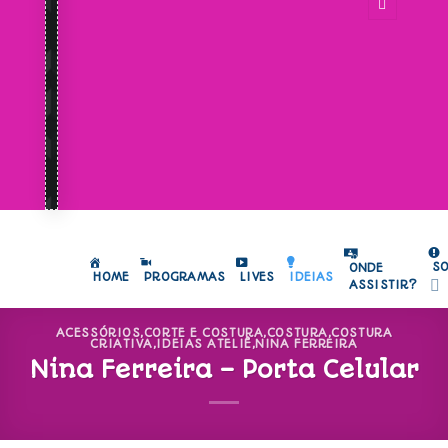
S
ONDE
HOME
PROGRAMAS
LIVES
IDEIAS
ASSISTIR?
ACESSÓRIOS
,
CORTE E COSTURA
,
COSTURA
,
COSTURA
CRIATIVA
,
IDEIAS ATELIÊ
,
NINA FERREIRA
Nina Ferreira – Porta Celular