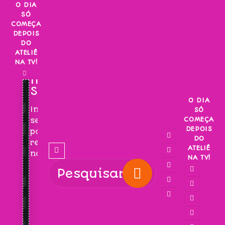
Skip
O DIA
SÓ
to
COMEÇA
content
DEPOIS
DO
ATELIÊ
NA TV!
INSCREVA-
SE!
O DIA
Inscreva-
SÓ
COMEÇA
se
DEPOIS
para
DO
receber
ATELIÊ
novidades!
NA TV!