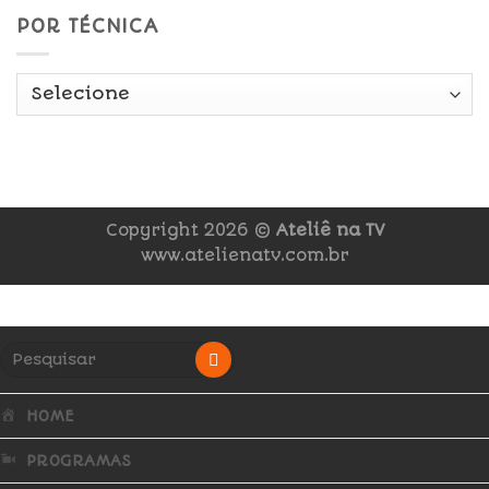
POR TÉCNICA
Copyright 2026 ©
Ateliê na TV
www.atelienatv.com.br
HOME
PROGRAMAS