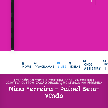
S
ONDE
HOME
PROGRAMAS
LIVES
IDEIAS
ASSISTIR?
ACESSÓRIOS
,
CORTE E COSTURA
,
COSTURA
,
COSTURA
CRIATIVA
,
CUSTOMIZAÇÃO
,
DECORAÇÃO
,
LIVES
,
NINA FERREIRA
Nina Ferreira – Painel Bem-
Vindo