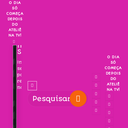
Skip
O DIA
SÓ
to
COMEÇA
content
DEPOIS
DO
ATELIÊ
NA TV!
INSCREVA-
SE!
O DIA
Inscreva-
SÓ
COMEÇA
se
DEPOIS
para
DO
receber
ATELIÊ
novidades!
NA TV!