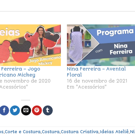
 Ferreira – Jogo
Nina Ferreira – Avental
icano Mickey
Floral
e novembro de 2020
16 de novembro de 2021
Acessórios"
Em "Acessórios"
os
,
Corte e Costura
,
Costura
,
Costura Criativa
,
Ideias Ateliê
,
N