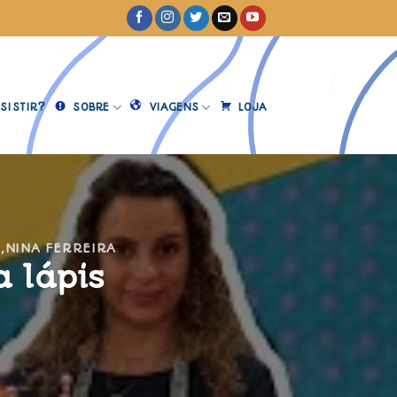
SISTIR?
SOBRE
VIAGENS
LOJA
Ê
,
NINA FERREIRA
a lápis