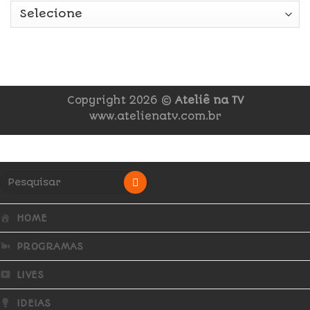
Copyright 2026 ©
Ateliê na TV
www.atelienatv.com.br
HOME
PROGRAMAS
LIVES
IDEIAS