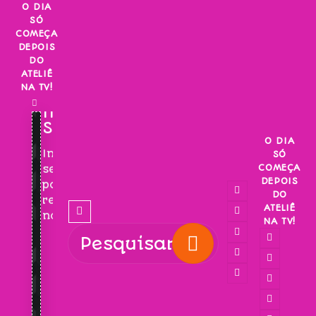
Skip
O DIA
SÓ
to
COMEÇA
content
DEPOIS
DO
ATELIÊ
NA TV!
INSCREVA-
SE!
O DIA
Inscreva-
SÓ
COMEÇA
se
DEPOIS
para
DO
receber
ATELIÊ
novidades!
NA TV!