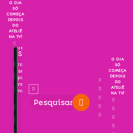
Skip
O DIA
SÓ
to
COMEÇA
content
DEPOIS
DO
ATELIÊ
NA TV!
INSCREVA-
SE!
O DIA
Inscreva-
SÓ
COMEÇA
se
DEPOIS
para
DO
receber
ATELIÊ
novidades!
NA TV!