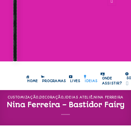
S
ONDE
HOME
PROGRAMAS
LIVES
IDEIAS
ASSISTIR?
CUSTOMIZAÇÃO
,
DECORAÇÃO
,
IDEIAS ATELIÊ
,
NINA FERREIRA
Nina Ferreira – Bastidor Fairy