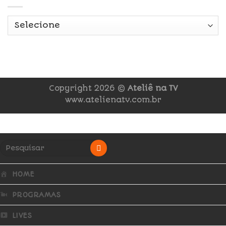
Copyright 2026 ©
Ateliê na TV
www.atelienatv.com.br
HOME
PROGRAMAS
LIVES