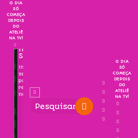
Skip
O DIA
SÓ
to
COMEÇA
content
DEPOIS
DO
ATELIÊ
NA TV!
INSCREVA-
SE!
O DIA
Inscreva-
SÓ
COMEÇA
se
DEPOIS
para
DO
receber
ATELIÊ
novidades!
NA TV!