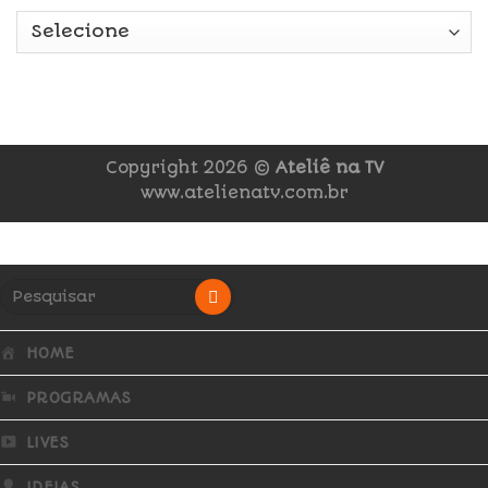
Copyright 2026 ©
Ateliê na TV
www.atelienatv.com.br
HOME
PROGRAMAS
LIVES
IDEIAS