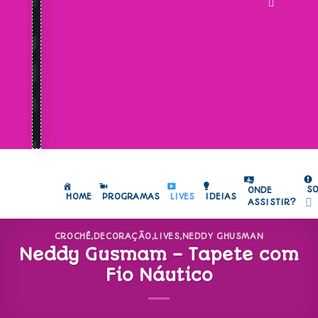
S
ONDE
HOME
PROGRAMAS
LIVES
IDEIAS
ASSISTIR?
CROCHÊ
,
DECORAÇÃO
,
LIVES
,
NEDDY GHUSMAN
Neddy Gusmam – Tapete com
Fio Náutico