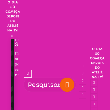
Skip
O DIA
SÓ
to
COMEÇA
content
DEPOIS
DO
ATELIÊ
NA TV!
INSCREVA-
SE!
O DIA
Inscreva-
SÓ
COMEÇA
se
DEPOIS
para
DO
receber
ATELIÊ
novidades!
NA TV!