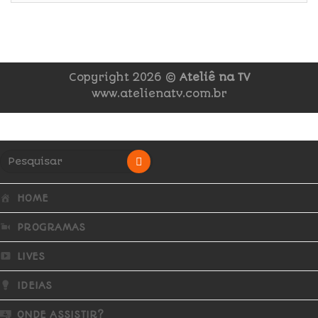
Copyright 2026 ©
Ateliê na TV
www.atelienatv.com.br
HOME
PROGRAMAS
LIVES
IDEIAS
ONDE ASSISTIR?