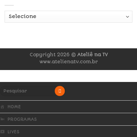
Copyright 2026 ©
Ateliê na TV
www.atelienatv.com.br
HOME
PROGRAMAS
LIVES