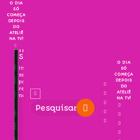
Skip
O DIA
SÓ
to
COMEÇA
content
DEPOIS
DO
ATELIÊ
NA TV!
INSCREVA-
SE!
O DIA
Inscreva-
SÓ
COMEÇA
se
DEPOIS
para
DO
receber
ATELIÊ
novidades!
NA TV!