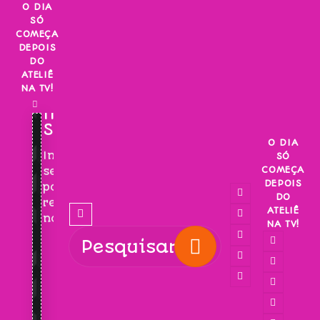
Skip
O DIA
SÓ
to
COMEÇA
content
DEPOIS
DO
ATELIÊ
NA TV!
INSCREVA-
SE!
O DIA
Inscreva-
SÓ
COMEÇA
se
DEPOIS
para
DO
receber
ATELIÊ
novidades!
NA TV!