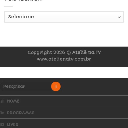
Copyright 2026 ©
Ateliê na TV
www.atelienatv.com.br
HOME
PROGRAMAS
LIVES