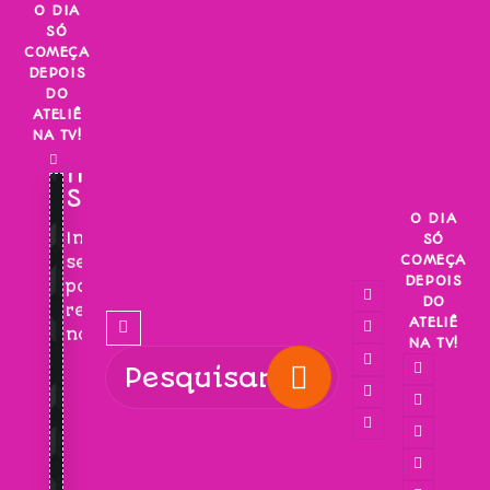
Skip
O DIA
SÓ
to
COMEÇA
content
DEPOIS
DO
ATELIÊ
NA TV!
INSCREVA-
SE!
O DIA
Inscreva-
SÓ
COMEÇA
se
DEPOIS
para
DO
receber
ATELIÊ
novidades!
NA TV!