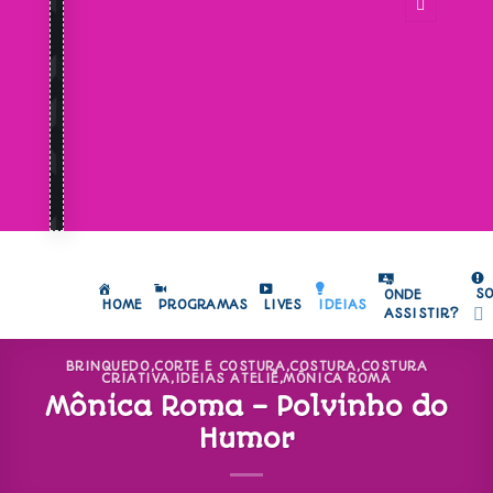
S
ONDE
HOME
PROGRAMAS
LIVES
IDEIAS
ASSISTIR?
BRINQUEDO
,
CORTE E COSTURA
,
COSTURA
,
COSTURA
CRIATIVA
,
IDEIAS ATELIÊ
,
MÔNICA ROMA
Mônica Roma – Polvinho do
Humor