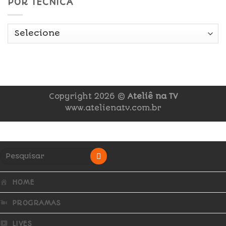
POR TÉCNICA
Copyright 2026 ©
Ateliê na TV
www.atelienatv.com.br
HOME
PROGRAMAS
LIVES