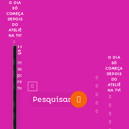
Skip
O DIA
SÓ
to
COMEÇA
content
DEPOIS
DO
ATELIÊ
NA TV!
INSCREVA-
SE!
O DIA
Inscreva-
SÓ
COMEÇA
se
DEPOIS
para
DO
receber
ATELIÊ
novidades!
NA TV!