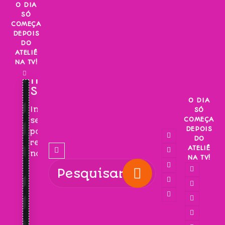
Skip
O DIA
SÓ
to
COMEÇA
content
DEPOIS
DO
ATELIÊ
NA TV!
INSCREVA-
SE!
O DIA
Inscreva-
SÓ
COMEÇA
se
DEPOIS
para
DO
receber
ATELIÊ
novidades!
NA TV!