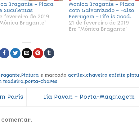
ca Bragante – Placa
Monica Bragante – Placa
 Suculentas
com Galvanizado – Falso
e fevereiro de 2019
Ferrugem – Life is Good.
Mônica Bragante"
21 de fevereiro de 2019
Em "Mônica Bragante"
Bragante
,
Pintura
e marcado
acrilex
,
chaveiro
,
enfeite
,
pint
m madeira
,
porta-chaves
.
m Paris
Lia Pavan – Porta-Maquiagem
 comentar.