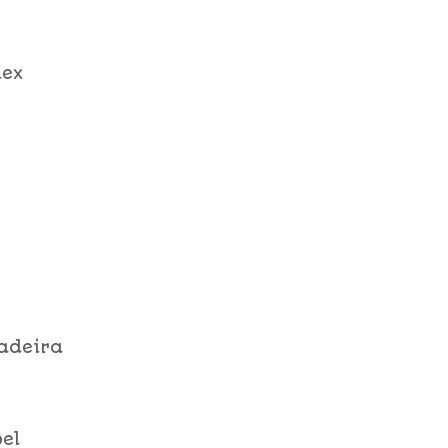
lex
radeira
el