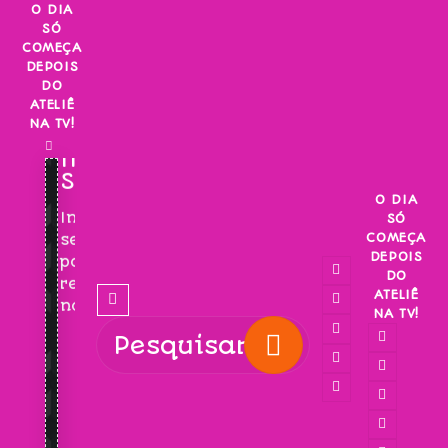
Skip
O DIA
SÓ
to
COMEÇA
content
DEPOIS
DO
ATELIÊ
NA TV!
INSCREVA-
SE!
O DIA
Inscreva-
SÓ
COMEÇA
se
DEPOIS
para
DO
receber
ATELIÊ
novidades!
NA TV!