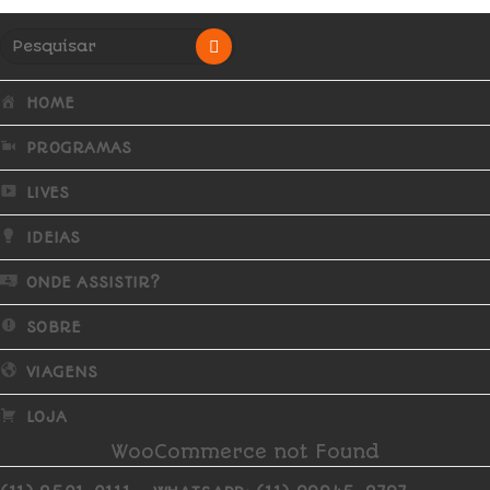
HOME
PROGRAMAS
LIVES
IDEIAS
ONDE ASSISTIR?
SOBRE
VIAGENS
LOJA
WooCommerce not Found