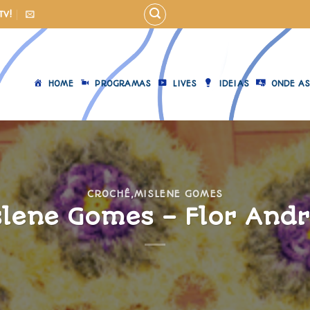
TV!
HOME
PROGRAMAS
LIVES
IDEIAS
ONDE AS
CROCHÊ
,
MISLENE GOMES
slene Gomes – Flor Andr