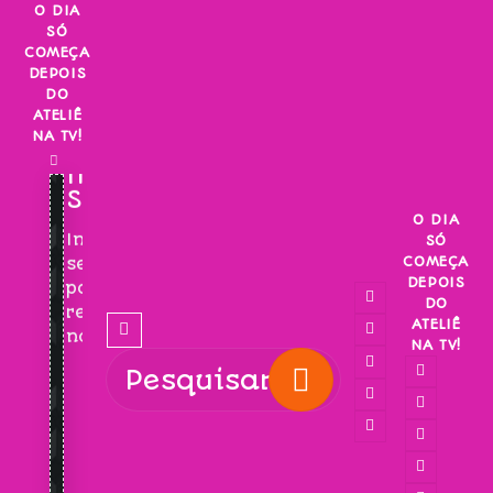
Skip
O DIA
SÓ
to
COMEÇA
content
DEPOIS
DO
ATELIÊ
NA TV!
INSCREVA-
SE!
O DIA
Inscreva-
SÓ
COMEÇA
se
DEPOIS
para
DO
receber
ATELIÊ
novidades!
NA TV!