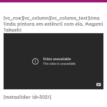
[vc_row][vc_column][vc_column_text]Uma
linda pintura em estêncil com ela, Mayumi
Takushi
[metaslider id=3021]