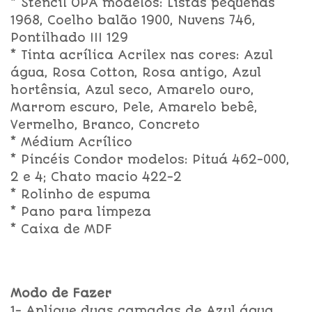
* Stencil OPA modelos: Listas pequenas
1968, Coelho balão 1900, Nuvens 746,
Pontilhado III 129
* Tinta acrílica Acrilex nas cores: Azul
água, Rosa Cotton, Rosa antigo, Azul
hortênsia, Azul seco, Amarelo ouro,
Marrom escuro, Pele, Amarelo bebê,
Vermelho, Branco, Concreto
* Médium Acrílico
* Pincéis Condor modelos: Pituá 462-000,
2 e 4; Chato macio 422-2
* Rolinho de espuma
* Pano para limpeza
* Caixa de MDF
Modo de Fazer
1- Aplique duas camadas de Azul água