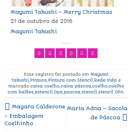
Mayumi Takushi – Merry Christmas
21 de outubro de 2016
Mayumi Takushi
Esse registro foi postado em
Mayumi
Takushi
,
Pintura
,
Pintura com Stencil
,
Rede Vida
e
marcado
caixa coelho
,
caixa páscoa
,
coelho
,
coelho
com balões
,
estencil
,
Opa
,
pascoa
,
stencil
,
stencil OPA
.
Mayara Calderone
Maria Adna – Sacola
– Embalagem
de Páscoa
Coelhinho