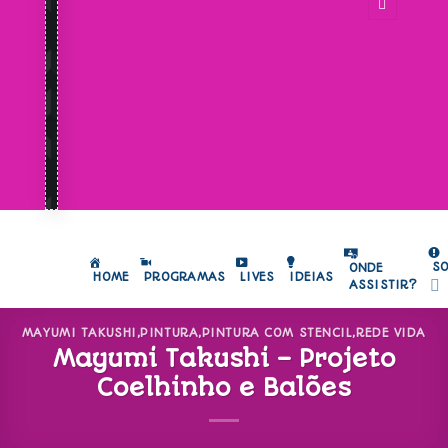
S
ONDE
HOME
PROGRAMAS
LIVES
IDEIAS
ASSISTIR?
MAYUMI TAKUSHI
,
PINTURA
,
PINTURA COM STENCIL
,
REDE VIDA
Mayumi Takushi – Projeto
Coelhinho e Balões