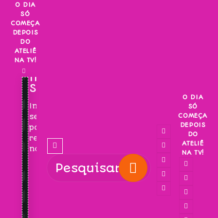
Skip
O DIA
SÓ
to
COMEÇA
content
DEPOIS
DO
ATELIÊ
NA TV!
INSCREVA-
SE!
O DIA
Inscreva-
SÓ
COMEÇA
se
DEPOIS
para
DO
receber
ATELIÊ
novidades!
NA TV!