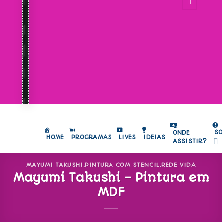
S
ONDE
HOME
PROGRAMAS
LIVES
IDEIAS
ASSISTIR?
MAYUMI TAKUSHI
,
PINTURA COM STENCIL
,
REDE VIDA
Mayumi Takushi – Pintura em
MDF