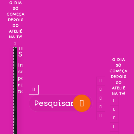
Skip
O DIA
SÓ
to
COMEÇA
content
DEPOIS
DO
ATELIÊ
NA TV!
INSCREVA-
SE!
O DIA
Inscreva-
SÓ
COMEÇA
se
DEPOIS
para
DO
receber
ATELIÊ
novidades!
NA TV!