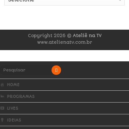
Copyright 2026 ©
Ateliê na TV
www.atelienatv.com.br
HOME
PROGRAMAS
LIVES
IDEIAS