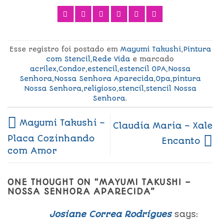
Esse registro foi postado em
Mayumi Takushi
,
Pintura
com Stencil
,
Rede Vida
e marcado
acrilex
,
Condor
,
estencil
,
estencil OPA
,
Nossa
Senhora
,
Nossa Senhora Aparecida
,
Opa
,
pintura
Nossa Senhora
,
religioso
,
stencil
,
stencil Nossa
Senhora
.
Mayumi Takushi –
Claudia Maria – Xale
Placa Cozinhando
Encanto
com Amor
ONE THOUGHT ON “
MAYUMI TAKUSHI –
NOSSA SENHORA APARECIDA
”
Josiane Correa Rodrigues
says: