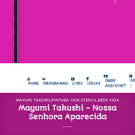
S
ONDE
HOME
PROGRAMAS
LIVES
IDEIAS
ASSISTIR?
MAYUMI TAKUSHI
,
PINTURA COM STENCIL
,
REDE VIDA
Mayumi Takushi – Nossa
Senhora Aparecida