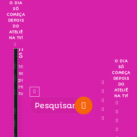
Skip
O DIA
SÓ
to
COMEÇA
content
DEPOIS
DO
ATELIÊ
NA TV!
INSCREVA-
SE!
O DIA
Inscreva-
SÓ
COMEÇA
se
DEPOIS
para
DO
receber
ATELIÊ
novidades!
NA TV!