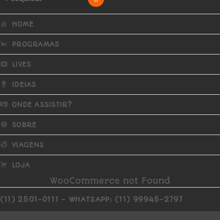
HOME
PROGRAMAS
LIVES
IDEIAS
ONDE ASSISTIR?
SOBRE
VIAGENS
LOJA
WooCommerce not Found
(11) 2501-0111 - WHATSAPP: (11) 99945-2797