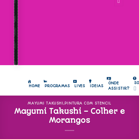
S
ONDE
HOME
PROGRAMAS
LIVES
IDEIAS
ASSISTIR?
MAYUMI TAKUSHI
,
PINTURA COM STENCIL
Mayumi Takushi – Colher e
Morangos