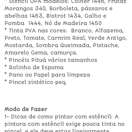
* Stencil OPA modelos: Colher 1446, Frutas
Morangos 340, Borboleta, pássaros e
abelhas 1463, Bistrot 1434, Galho e
Pomba 1444, Nó de Madeira 1450
* Tinta PVA nas cores: Branco, Alfazema,
Preto, Tomate, Carmim Real, Verde Antigo,
Mostarda, Sombra Queimada, Pistache,
Amarelo Gema, camurça.
* Pincéis Pituá vários tamanhos
* Rolinho de Espuma
* Pano ou Papel para limpeza
* Pincel sintético peq.
Modo de Fazer
1- Dicas de como pintar com estêncil: A
pintura com estêncil exige pouca tinta no
pincel, e ele deve estar ligeiramente