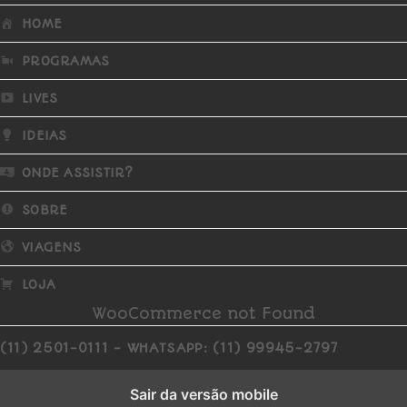
HOME
PROGRAMAS
LIVES
IDEIAS
ONDE ASSISTIR?
SOBRE
VIAGENS
LOJA
WooCommerce not Found
(11) 2501-0111 - WHATSAPP: (11) 99945-2797
Sair da versão mobile