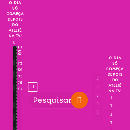
Skip
O DIA
SÓ
to
COMEÇA
content
DEPOIS
DO
ATELIÊ
NA TV!
INSCREVA-
SE!
O DIA
Inscreva-
SÓ
COMEÇA
se
DEPOIS
para
DO
receber
ATELIÊ
novidades!
NA TV!