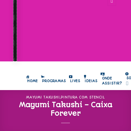
S
ONDE
HOME
PROGRAMAS
LIVES
IDEIAS
ASSISTIR?
MAYUMI TAKUSHI
,
PINTURA COM STENCIL
Mayumi Takushi – Caixa
Forever