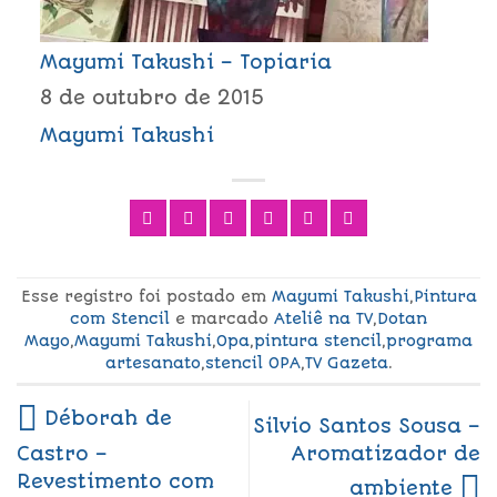
Mayumi Takushi – Topiaria
8 de outubro de 2015
Mayumi Takushi
Esse registro foi postado em
Mayumi Takushi
,
Pintura
com Stencil
e marcado
Ateliê na TV
,
Dotan
Mayo
,
Mayumi Takushi
,
Opa
,
pintura stencil
,
programa
artesanato
,
stencil OPA
,
TV Gazeta
.
Déborah de
Silvio Santos Sousa –
Aromatizador de
Castro –
Revestimento com
ambiente