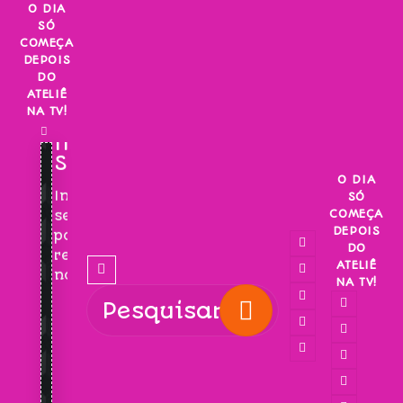
Skip
O DIA
SÓ
to
COMEÇA
content
DEPOIS
DO
ATELIÊ
NA TV!
INSCREVA-
SE!
O DIA
Inscreva-
SÓ
COMEÇA
se
DEPOIS
para
DO
receber
ATELIÊ
novidades!
NA TV!