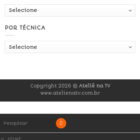
POR TÉCNICA
Copyright 2026 ©
Ateliê na TV
www.atelienatv.com.br
HOME