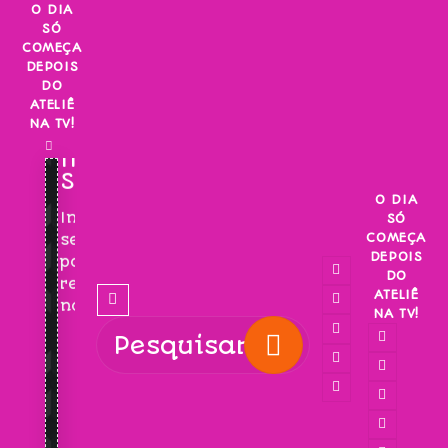
Skip
O DIA
SÓ
to
COMEÇA
content
DEPOIS
DO
ATELIÊ
NA TV!
INSCREVA-
SE!
O DIA
Inscreva-
SÓ
COMEÇA
se
DEPOIS
para
DO
receber
ATELIÊ
novidades!
NA TV!