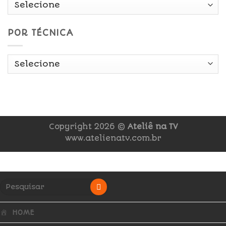
POR TÉCNICA
Copyright 2026 ©
Ateliê na TV
www.atelienatv.com.br
HOME