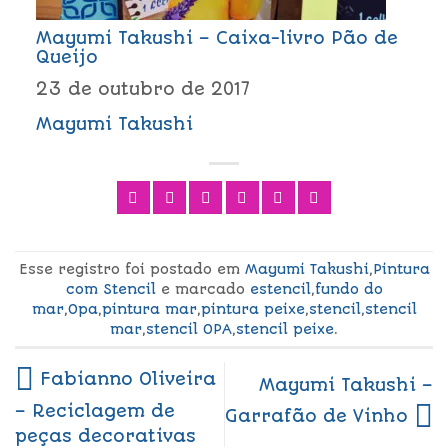
Mayumi Takushi – Caixa-livro Pão de
Queijo
23 de outubro de 2017
Mayumi Takushi
Esse registro foi postado em
Mayumi Takushi
,
Pintura
com Stencil
e marcado
estencil
,
fundo do
mar
,
Opa
,
pintura mar
,
pintura peixe
,
stencil
,
stencil
mar
,
stencil OPA
,
stencil peixe
.
Fabianno Oliveira
Mayumi Takushi –
– Reciclagem de
Garrafão de Vinho
peças decorativas