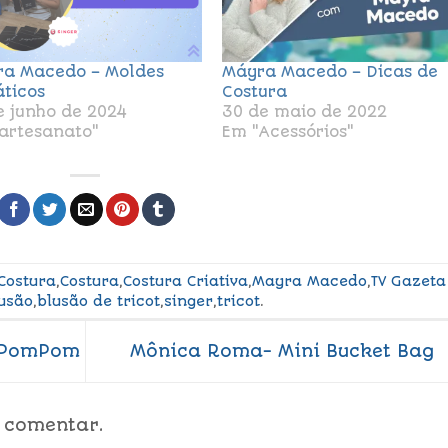
a Macedo – Moldes
Máyra Macedo – Dicas de
ticos
Costura
e junho de 2024
30 de maio de 2022
artesanato"
Em "Acessórios"
 Costura
,
Costura
,
Costura Criativa
,
Mayra Macedo
,
TV Gazeta
usão
,
blusão de tricot
,
singer
,
tricot
.
o PomPom
Mônica Roma- Mini Bucket Bag
 comentar.