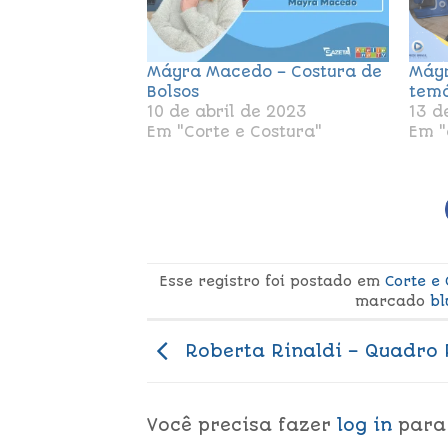
Máyra Macedo – Costura de
Máyr
Bolsos
temá
10 de abril de 2023
13 d
Em "Corte e Costura"
Em "
Esse registro foi postado em
Corte e
marcado
bl
Roberta Rinaldi – Quadr
Você precisa fazer
log in
para