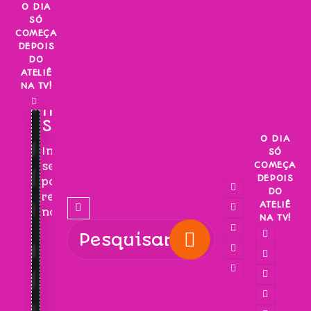
Skip
O DIA
SÓ
to
COMEÇA
content
DEPOIS
DO
ATELIÊ
NA TV!
INSCREVA-
SE!
O DIA
Inscreva-
SÓ
COMEÇA
se
DEPOIS
para
DO
receber
ATELIÊ
novidades!
NA TV!