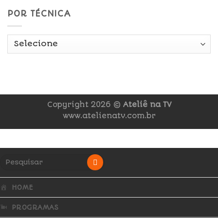
POR TÉCNICA
Copyright 2026 ©
Ateliê na TV
www.atelienatv.com.br
HOME
PROGRAMAS