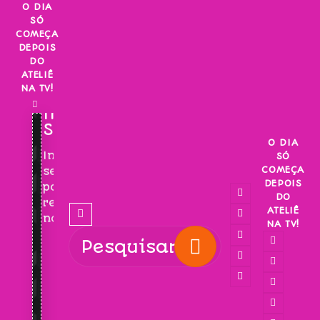
Skip
O DIA
SÓ
to
COMEÇA
content
DEPOIS
DO
ATELIÊ
NA TV!
INSCREVA-
SE!
O DIA
Inscreva-
SÓ
COMEÇA
se
DEPOIS
para
DO
receber
ATELIÊ
novidades!
NA TV!