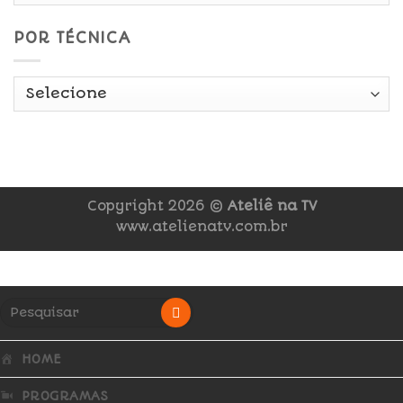
POR TÉCNICA
Copyright 2026 ©
Ateliê na TV
www.atelienatv.com.br
HOME
PROGRAMAS