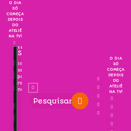
Skip
O DIA
SÓ
to
COMEÇA
content
DEPOIS
DO
ATELIÊ
NA TV!
INSCREVA-
SE!
O DIA
Inscreva-
SÓ
COMEÇA
se
DEPOIS
para
DO
receber
ATELIÊ
novidades!
NA TV!