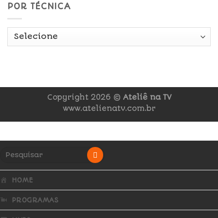
POR TÉCNICA
Copyright 2026 ©
Ateliê na TV
www.atelienatv.com.br
HOME
PROGRAMAS