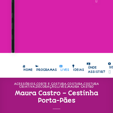
S
ONDE
HOME
PROGRAMAS
LIVES
IDEIAS
ASSISTIR?
ACESSÓRIOS
,
CORTE E COSTURA
,
COSTURA
,
COSTURA
CRIATIVA
,
DECORAÇÃO
,
LIVES
,
MAURA CASTRO
Maura Castro – Cestinha
Porta-Pães