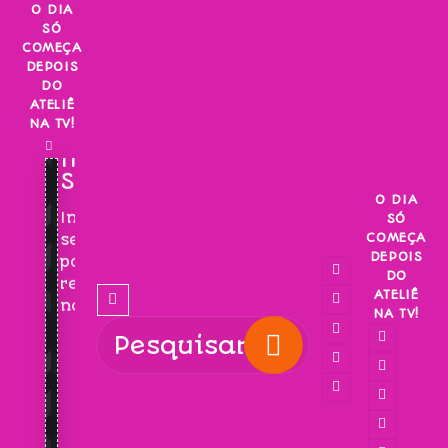
Skip
O DIA
SÓ
to
COMEÇA
content
DEPOIS
DO
ATELIÊ
NA TV!
INSCREVA-
SE!
O DIA
Inscreva-
SÓ
COMEÇA
se
DEPOIS
para
DO
receber
ATELIÊ
novidades!
NA TV!